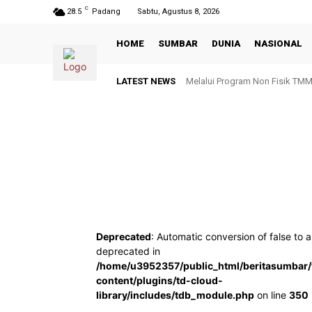
C
28.5
Padang
Sabtu, Agustus 8, 2026
HOME
SUMBAR
DUNIA
NASIONAL
LATEST NEWS
Melalui Program Non Fisik TM
Deprecated
: Automatic conversion of false to a
deprecated in
/home/u3952357/public_html/beritasumbar
content/plugins/td-cloud-
library/includes/tdb_module.php
on line
350